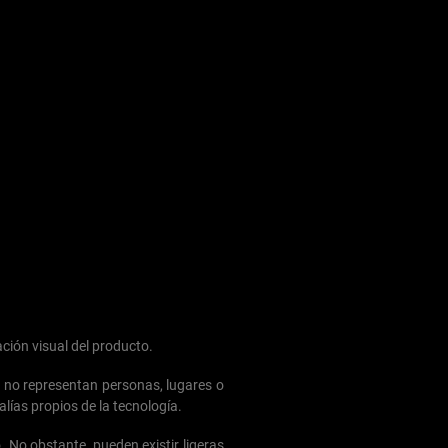
ción visual del producto.
s no representan personas, lugares o
lías propios de la tecnología.
. No obstante, pueden existir ligeras