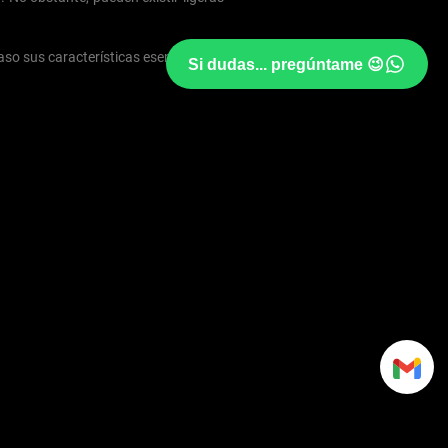
aso sus características esenciales.
Si dudas... pregúntame 😉